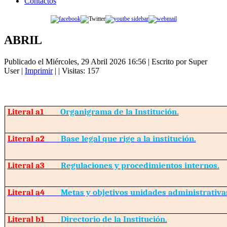
Contactos
ABRIL
Publicado el Miércoles, 29 Abril 2026 16:56
|
Escrito por Super
User
|
Imprimir
|
| Visitas: 157
Literal a1
Organigrama de la Institución.
Literal a2
Base legal que rige a la institución.
Literal a3
Regulaciones y procedimientos internos.
Literal a4
Metas y objetivos unidades administrativa
Literal b1
Directorio de la Institución.